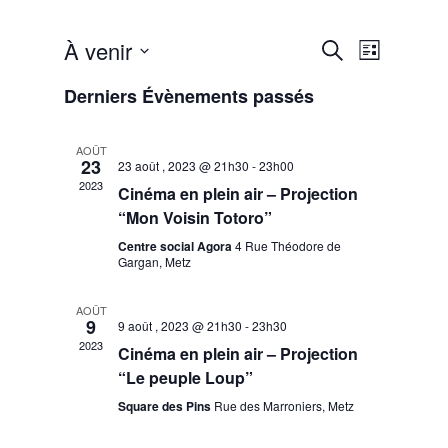
À venir
Recherche
Navigat
Recherche
Liste
de
et
Sélectionnez
Derniers Évènements passés
vues
une
navigation
date.
Évènem
de
AOÛT
23
23 août , 2023 @ 21h30
-
23h00
vues
2023
Cinéma en plein air – Projection
Évènement
“Mon Voisin Totoro”
Centre social Agora
4 Rue Théodore de
Gargan, Metz
AOÛT
9
9 août , 2023 @ 21h30
-
23h30
2023
Cinéma en plein air – Projection
“Le peuple Loup”
Square des Pins
Rue des Marroniers, Metz