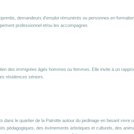
, apprentis, demandeurs d’emploi rémunérés ou personnes en formati
eloppement professionnel et/ou les accompagner.
soutien des immigrées âgés hommes ou femmes. Elle invite à un rap
tres résidences séniors.
nts dans le quartier de la Patrotte autour du jardinage en faisant vivre 
ités pédagogiques, des événements artistiques et culturels, des ani