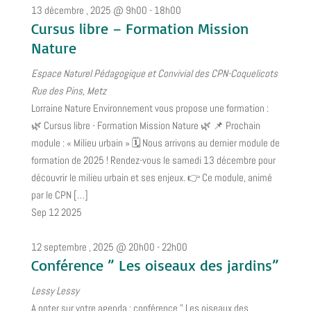
13 décembre , 2025 @ 9h00
-
18h00
Cursus libre – Formation Mission
Nature
Espace Naturel Pédagogique et Convivial des CPN-Coquelicots
Rue des Pins, Metz
Lorraine Nature Environnement vous propose une formation :
🌿 Cursus libre - Formation Mission Nature 🌿 📌 Prochain
module : « Milieu urbain » 🗓 Nous arrivons au dernier module de
formation de 2025 ! Rendez-vous le samedi 13 décembre pour
découvrir le milieu urbain et ses enjeux. 👉 Ce module, animé
par le CPN […]
Sep
12
2025
12 septembre , 2025 @ 20h00
-
22h00
Conférence ” Les oiseaux des jardins”
Lessy
Lessy
A noter sur votre agenda : conférence " Les oiseaux des