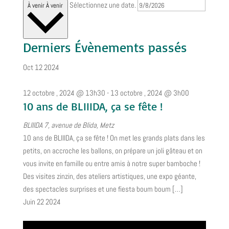
Sélectionnez une date.
À venir
À venir
Derniers Évènements passés
Oct
12
2024
12 octobre , 2024 @ 13h30
-
13 octobre , 2024 @ 3h00
10 ans de BLIIIDA, ça se fête !
BLIIIDA
7, avenue de Blida, Metz
10 ans de BLIIIDA, ça se fête ! On met les grands plats dans les
petits, on accroche les ballons, on prépare un joli gâteau et on
vous invite en famille ou entre amis à notre super bamboche !
Des visites zinzin, des ateliers artistiques, une expo géante,
des spectacles surprises et une fiesta boum boum […]
Juin
22
2024