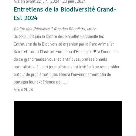
Mis en avant
22 juin , 2024
-
23 juin , 2024
Entretiens de la Biodiversité Grand-
Est 2024
Cloître des Récollets
1 Rue des Récollets, Metz
Du 22 au 23 juin le Cloître des Récollets accueille les
Entretiens de la Biodiversité organisé par le Parc Animalier
Sainte-Croix et l'Institut Européen d'Écologie. 🌳 À l’occasion
de ce grand rendez-vous, scientifiques, professionnels
naturalistes, élus et journalistes sont invités à se rassembler
autour de problématiques liées à l’environnement afin de
partager leur expérience de […]
Mai
4
2024