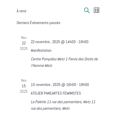
Recherche
Navigat
À venir
Liste
de
Recherche
Sélectionnez
et
Derniers Évènements passés
vues
une
navigation
date.
Évènem
de
Nov
22 novembre , 2025 @ 14h00
-
16h00
22
vues
2025
Manifestation
Évènement
Centre Pompidou Metz
1 Parvis des Droits de
l'Homme Metz
Nov
15 novembre , 2025 @ 16h00
-
18h00
15
2025
ATELIER PANCARTES FEMINISTES
La Palette 11 rue des parmentiers, Metz
11
rue des parmentiers, Metz