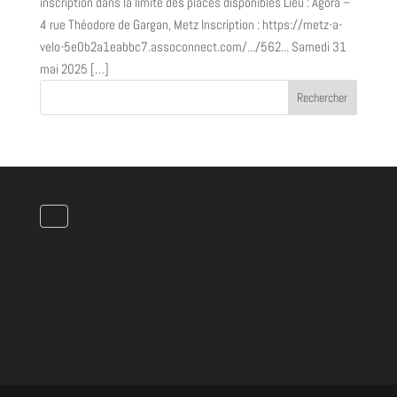
inscription dans la limite des places disponibles Lieu : Agora –
4 rue Théodore de Gargan, Metz Inscription : https://metz-a-
velo-5e0b2a1eabbc7.assoconnect.com/.../562... Samedi 31
mai 2025 […]