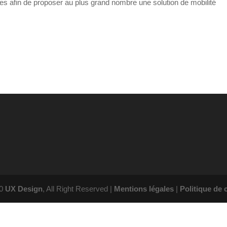
res afin de proposer au plus grand nombre une solution de mobilité
20
UX Design
, All Right Reserved |
Mentions légales
|
Politique de c