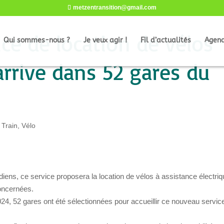
metzentransition@gmail.com
ce de location de vélos
Qui sommes-nous ?
Je veux agir !
Fil d’actualités
Agen
arrive dans 52 gares du
,
Train
,
Vélo
diens, ce service proposera la location de vélos à assistance électri
concernées.
024, 52 gares ont été sélectionnées pour accueillir ce nouveau servic