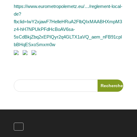
https://www.eurometropolemetz.eu/…/reglement-local-
de?
fbclid=IwY2xjawF7HelleHRuA2FlbQIxMAABHXmpM3
z4-hH7NPUkPFdHcBoAV6sa-
5sCdBkjZbq2xEPIQyr2q4GLTX1aVQ_aem_nFB91cpl
bBHqESxoSmxm0w