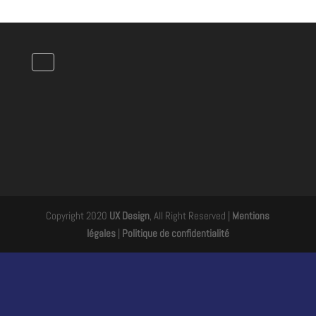
Copyright 2020
UX Design
, All Right Reserved |
Mentions
légales
|
Politique de confidentialité