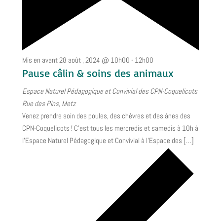
Mis en avant
28 août , 2024 @ 10h00
-
12h00
Pause câlin & soins des animaux
Espace Naturel Pédagogique et Convivial des CPN-Coquelicots
Rue des Pins, Metz
Venez prendre soin des poules, des chèvres et des ânes des
CPN-Coquelicots ! C’est tous les mercredis et samedis à 10h à
l’Espace Naturel Pédagogique et Convivial à l’Espace des […]