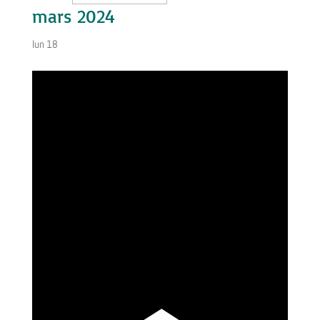
mars 2024
lun
18