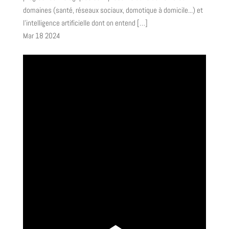
domaines (santé, réseaux sociaux, domotique à domicile...) et
l’intelligence artificielle dont on entend […]
Mar
18
2024