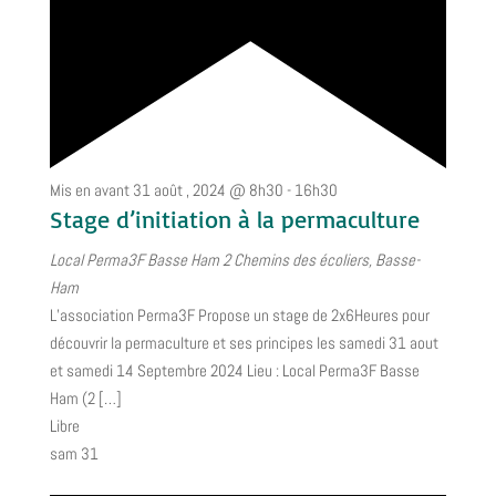
Mis en avant
31 août , 2024 @ 8h30
-
16h30
Stage d’initiation à la permaculture
Local Perma3F Basse Ham
2 Chemins des écoliers, Basse-
Ham
L’association Perma3F Propose un stage de 2x6Heures pour
découvrir la permaculture et ses principes les samedi 31 aout
et samedi 14 Septembre 2024 Lieu : Local Perma3F Basse
Ham (2 […]
Libre
sam
31