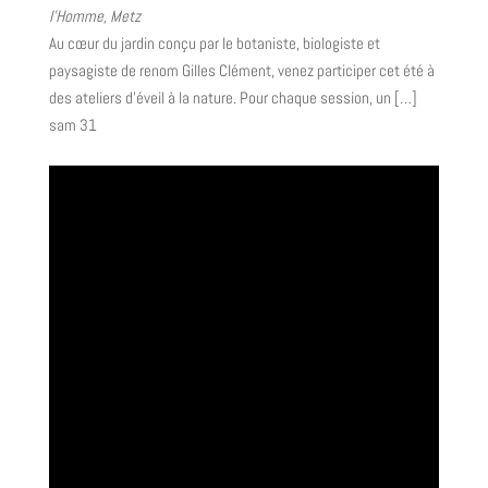
l'Homme, Metz
Au cœur du jardin conçu par le botaniste, biologiste et
paysagiste de renom Gilles Clément, venez participer cet été à
des ateliers d'éveil à la nature. Pour chaque session, un […]
sam
31