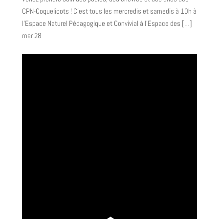
CPN-Coquelicots ! C’est tous les mercredis et samedis à 10h à
l’Espace Naturel Pédagogique et Convivial à l’Espace des […]
mer
28