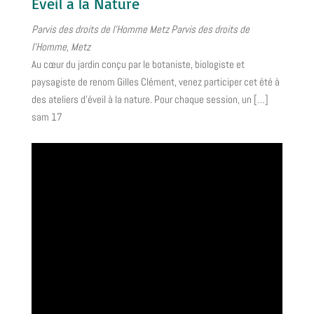
Éveil à la Nature
Parvis des droits de l'Homme Metz
Parvis des droits de
l'Homme, Metz
Au cœur du jardin conçu par le botaniste, biologiste et
paysagiste de renom Gilles Clément, venez participer cet été à
des ateliers d'éveil à la nature. Pour chaque session, un […]
sam
17