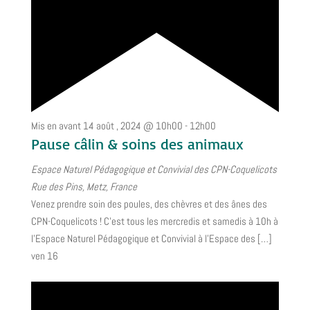
Mis en avant
14 août , 2024 @ 10h00
-
12h00
Pause câlin & soins des animaux
Espace Naturel Pédagogique et Convivial des CPN-Coquelicots
Rue des Pins, Metz, France
Venez prendre soin des poules, des chèvres et des ânes des
CPN-Coquelicots ! C’est tous les mercredis et samedis à 10h à
l’Espace Naturel Pédagogique et Convivial à l’Espace des […]
ven
16