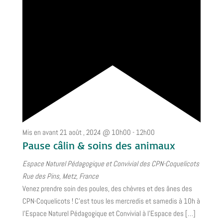
Mis en avant
21 août , 2024 @ 10h00
-
12h00
Pause câlin & soins des animaux
Espace Naturel Pédagogique et Convivial des CPN-Coquelicots
Rue des Pins, Metz, France
Venez prendre soin des poules, des chèvres et des ânes des
CPN-Coquelicots ! C’est tous les mercredis et samedis à 10h à
l’Espace Naturel Pédagogique et Convivial à l’Espace des […]