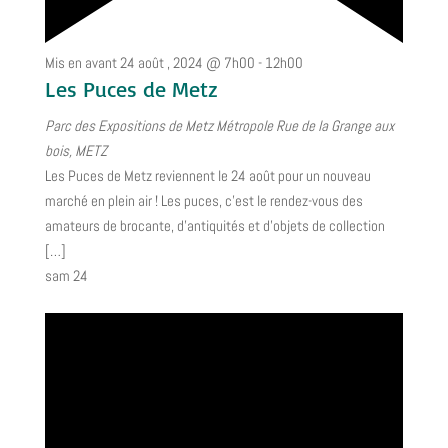
Mis en avant
24 août , 2024 @ 7h00
-
12h00
Les Puces de Metz
Parc des Expositions de Metz Métropole
Rue de la Grange aux
bois, METZ
Les Puces de Metz reviennent le 24 août pour un nouveau
marché en plein air ! Les puces, c'est le rendez-vous des
amateurs de brocante, d'antiquités et d'objets de collection
[…]
sam
24