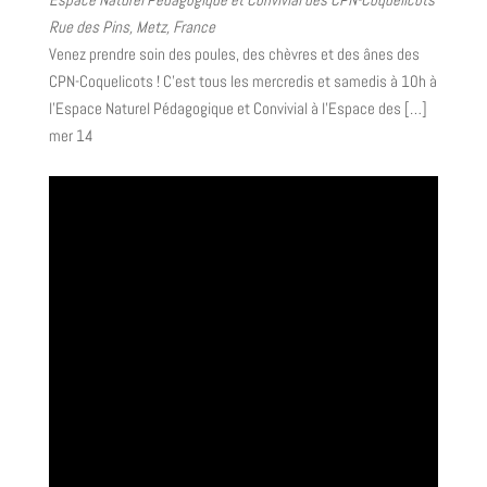
Rue des Pins, Metz, France
Venez prendre soin des poules, des chèvres et des ânes des
CPN-Coquelicots ! C’est tous les mercredis et samedis à 10h à
l’Espace Naturel Pédagogique et Convivial à l’Espace des […]
mer
14