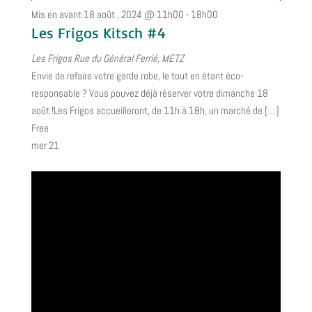
Mis en avant
18 août , 2024 @ 11h00
-
18h00
Les Frigos Kitsch #4
Les Frigos
Rue du Général Ferrié, METZ
Envie de refaire votre garde robe, le tout en étant éco-
responsable ? Vous pouvez déjà réserver votre dimanche 18
août !Les Frigos accueilleront, de 11h à 18h, un marché de […]
Free
mer
21