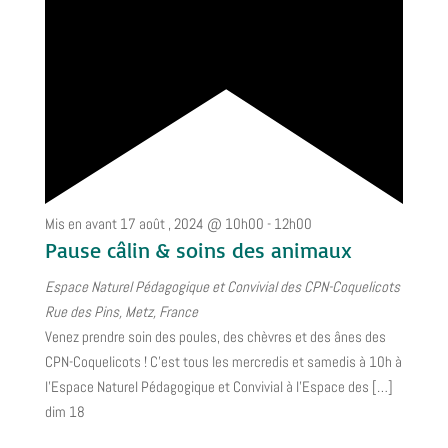
Mis en avant
17 août , 2024 @ 10h00
-
12h00
Pause câlin & soins des animaux
Espace Naturel Pédagogique et Convivial des CPN-Coquelicots
Rue des Pins, Metz, France
Venez prendre soin des poules, des chèvres et des ânes des
CPN-Coquelicots ! C’est tous les mercredis et samedis à 10h à
l’Espace Naturel Pédagogique et Convivial à l’Espace des […]
dim
18