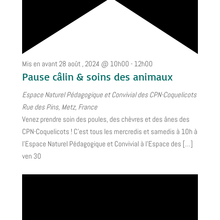
Mis en avant
28 août , 2024 @ 10h00
-
12h00
Pause câlin & soins des animaux
Espace Naturel Pédagogique et Convivial des CPN-Coquelicots
Rue des Pins, Metz, France
Venez prendre soin des poules, des chèvres et des ânes des
CPN-Coquelicots ! C’est tous les mercredis et samedis à 10h à
l’Espace Naturel Pédagogique et Convivial à l’Espace des […]
ven
30