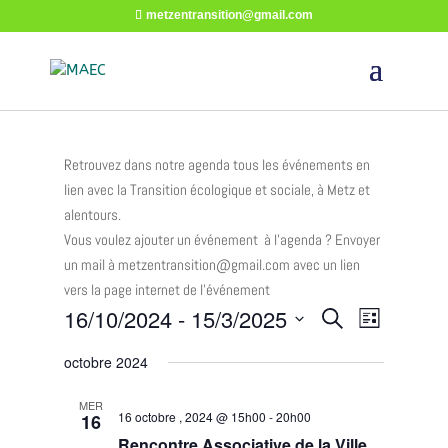
metzentransition@gmail.com
Retrouvez dans notre agenda tous les événements en
lien avec la Transition écologique et sociale, à Metz et
alentours.
Vous voulez ajouter un événement à l’agenda ? Envoyer
un mail à metzentransition@gmail.com avec un lien
vers la page internet de l’événement
16/10/2024
 - 
15/3/2025
Recherche
Navigat
Recherche
Liste
de
et
Sélectionnez
octobre 2024
vues
une
navigation
date.
Évènem
MER
de
16 octobre , 2024 @ 15h00
-
20h00
16
Rencontre Associative de la Ville