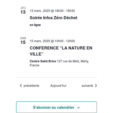
JEU
13 mars , 2025 @ 18h30
-
19h30
13
Soirée Infos Zéro Déchet
en ligne
SAM
15 mars , 2025 @ 10h00
-
12h00
15
CONFERENCE “LA NATURE EN
VILLE”
Centre Saint Brice
127 rue de Metz, Marly,
France
Évènements
Évènements
précédents
Aujourd’hui
suivants
S’abonner au calendrier