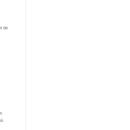
et de
un
té.