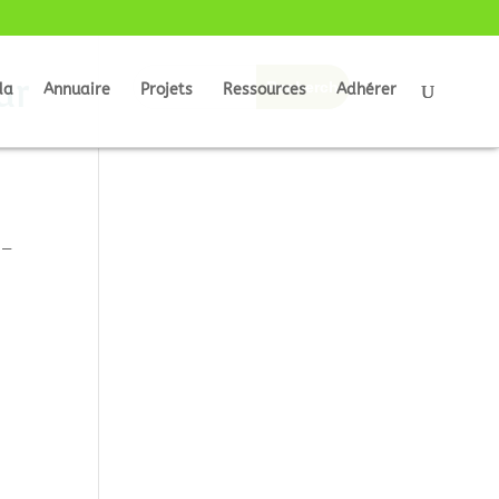
ur
da
Annuaire
Projets
Ressources
Adhérer
 –
e