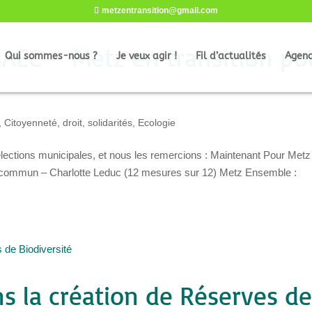
metzentransition@gmail.com
MAEC – Metz en transition po
Qui sommes-nous ?
Je veux agir !
Fil d’actualités
Agen
,
Citoyenneté, droit, solidarités
,
Ecologie
élections municipales, et nous les remercions : Maintenant Pour Metz
commun – Charlotte Leduc (12 mesures sur 12) Metz Ensemble :
s la création de Réserves d