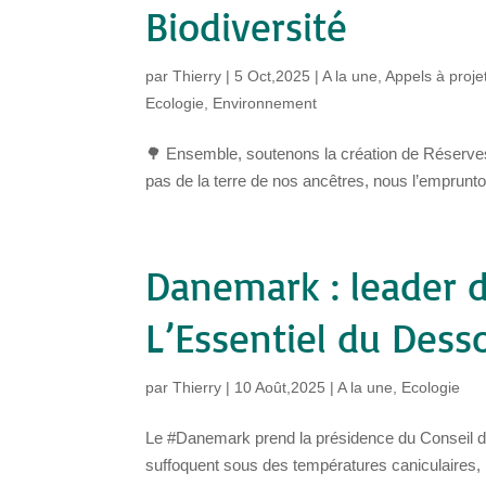
Biodiversité
par
Thierry
|
5 Oct,2025
|
A la une
,
Appels à proje
Ecologie
,
Environnement
🌳 Ensemble, soutenons la création de Réserves
pas de la terre de nos ancêtres, nous l’emprunton
Danemark : leader d
L’Essentiel du Dess
par
Thierry
|
10 Août,2025
|
A la une
,
Ecologie
Le #Danemark prend la présidence du Conseil d
suffoquent sous des températures caniculaires,