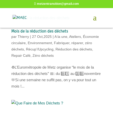
metzentransition@gmail.com
Mois de la réduction des déchets
par
Thierry
|
27 Oct,2025
|
A la une
,
Ateliers
,
Économie
circulaire
,
Environnement
,
Fabriquer, réparer, zéro
déchets
,
Récup'/Upcycling
,
Réduction des déchets
,
Repair Café
,
Zéro déchets
♻️L’Eurométropole de Metz organise “le mois de la
réduction des déchets” 📅: du 0️⃣1️⃣ au 3️⃣0️⃣novembre
🫶Si une semaine ne suffit pas, on y va pour tout un
mois !...