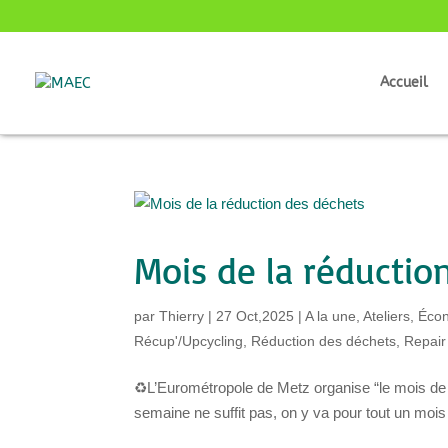
Accueil
Mois de la réductio
par
Thierry
|
27 Oct,2025
|
A la une
,
Ateliers
,
Écon
Récup'/Upcycling
,
Réduction des déchets
,
Repair
♻️L’Eurométropole de Metz organise “le mois de 
semaine ne suffit pas, on y va pour tout un mois !