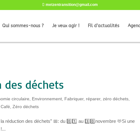
metzentransition@gmail.com
Qui sommes-nous ?
Je veux agir !
Fil d’actualités
Agen
n des déchets
omie circulaire
,
Environnement
,
Fabriquer, réparer, zéro déchets
,
 Café
,
Zéro déchets
la réduction des déchets” 📅: du 0️⃣1️⃣ au 3️⃣0️⃣novembre 🫶Si une
...