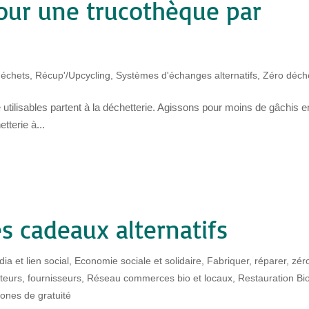
pour une trucothèque par
déchets
,
Récup'/Upcycling
,
Systèmes d'échanges alternatifs
,
Zéro déch
utilisables partent à la déchetterie. Agissons pour moins de gâchis e
tterie à...
es cadeaux alternatifs
ia et lien social
,
Economie sociale et solidaire
,
Fabriquer, réparer, zér
teurs, fournisseurs
,
Réseau commerces bio et locaux
,
Restauration Bi
ones de gratuité